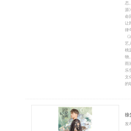
态
源
命
让
律
《
艺
桃
物
雨
乐空
文
的
徐
发布