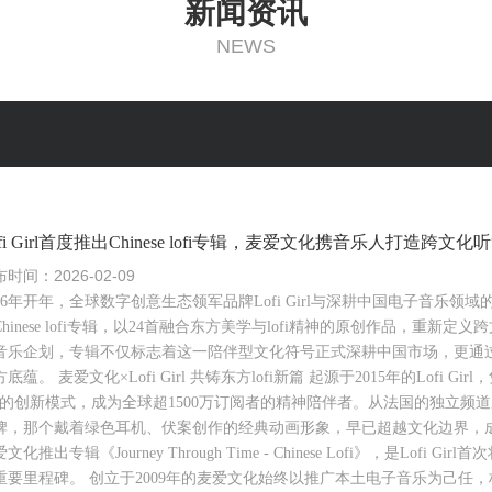
新闻资讯
NEWS
ofi Girl首度推出Chinese lofi专辑，麦爱文化携音乐人打造跨文
时间：2026-02-09
026年开年，全球数字创意生态领军品牌Lofi Girl与深耕中国电子音乐
Chinese lofi专辑，以24首融合东方美学与lofi精神的原创作品，重新定
音乐企划，专辑不仅标志着这一陪伴型文化符号正式深耕中国市场，更通过
底蕴。 麦爱文化×Lofi Girl 共铸东方lofi新篇 起源于2015年的Lofi
”的创新模式，成为全球超1500万订阅者的精神陪伴者。从法国的独立频
牌，那个戴着绿色耳机、伏案创作的经典动画形象，早已超越文化边界，成为
文化推出专辑《Journey Through Time - Chinese Lofi》，是L
重要里程碑。 创立于2009年的麦爱文化始终以推广本土电子音乐为己任