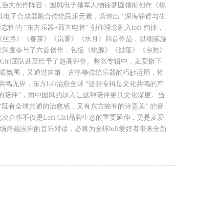
辑注入强大创作阵容：国风电子领军人物徐梦圆领衔创作《桃
以电子合成器融合传统民乐元素，营造出 “深海静谧与生
的 “东方乐器+西方电音” 创作理念融入lofi 韵律，
带来《丝路》《春茶》《岚雾》《水月》四首作品，以细腻旋
a更是深度参与了六首创作，包括《桃源》《鲸落》《乡愁》
 Girl团队甚至给予了超高评价。整张专辑中，麦爱旗下
温暖氛围，又通过笛箫、古筝等传统乐器的巧妙运用，将
无界，东方lofi治愈全球 “这张专辑是文化共鸣的产
无国界的陪伴”，而中国风的加入让这种陪伴更具文化深度。当
既有全球共通的治愈感，又有东方独有的诗意美” 的音
全网上线，此次合作不仅是Lofi Girl品牌生态的重要延伸，更是麦爱
场跨越国界的音乐对话，必将为全球lofi爱好者带来全新