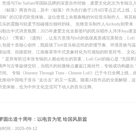
。凭借与The Saifam等国际品牌的深度合作经验，麦爱文化此次为专
》《鲸落》两首作品，其中《鲸落》作为先行曲于2月4日零点正式上线，
回响” 的沉浸式听觉体验。这位曾登上央视春晚的90后音乐制作人，将其标志性
民乐的震颤与轻柔节拍碰撞出独特韵味。 先锋音乐制作人AirJordy则
勾勒出中式诗意氛围；2025年麦爱文化全新签约的民乐唱作人洋洋Joy
冰心》《莺雀》《遗煦》，让东方意境与lofi的低保真质感完美契合，Lofi
人包揽十首核心创作，既延续了lofi音乐标志性的舒缓节奏、环境音效与
源仙境、丝路驼铃、江南春茶等中式意象转化为可感知的听觉符号。 文化共鸣
。” 是所有听过本张专辑的人都会给出的答案，Lofi Girl的核心是 “
滴声与古筝旋律交织，当唱片的轻微噪点邂逅江南丝竹，专辑成功构建出 “
间。 专辑《Journey Through Time - Chinese Lofi》已于今日
化推动中国电子音乐 “走出去” 的又一实践。随着24首作品的全面解锁，这
听觉体验，也为中外文化交流写下动人的音乐注脚。
梦圆出道十周年：以电音为笔 绘国风新篇
时间：2025-09-12