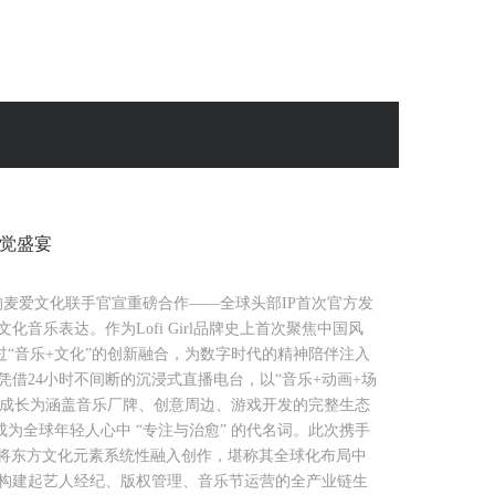
化听觉盛宴
领域的麦爱文化联手官宣重磅合作——全球头部IP首次官方发
义跨文化音乐表达。作为Lofi Girl品牌史上首次聚焦中国风
“音乐+文化”的创新融合，为数字时代的精神陪伴注入
 Girl，凭借24小时不间断的沉浸式直播电台，以“音乐+动画+场
道成长为涵盖音乐厂牌、创意周边、游戏开发的完整生态
全球年轻人心中 “专注与治愈” 的代名词。此次携手
ofi Girl首次将东方文化元素系统性融入创作，堪称其全球化布局中
，构建起艺人经纪、版权管理、音乐节运营的全产业链生