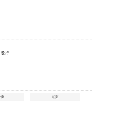
曲发行！
一页
尾页