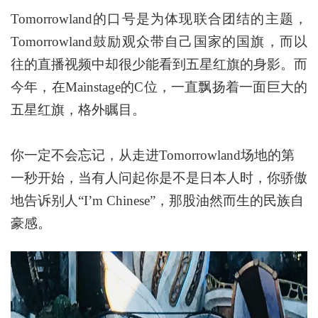
Tomorrowland
的口号是为体现联合团结的主题，
Tomorrowland
鼓励观众带自己国家的国旗
，而以
往的直播视频中却很少能看到五星红旗的身影。而
今年，在
Mainstage
的
C
位，一直飘扬着一面巨大的
五星红旗，格外瞩目。
你一定不会忘记，从走进
Tomorrowland
场地的第
一秒开始，当有人问起你是不是日本人时，你骄傲
地告诉别人
“I’m Chinese”
，那股油然而生的民族自
豪感。