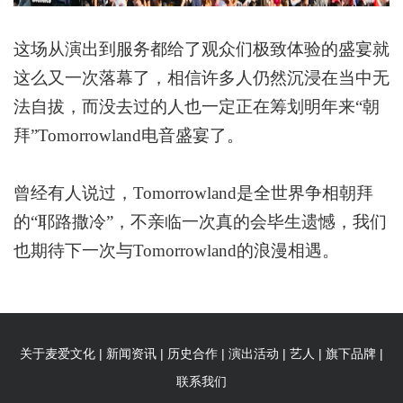
这场从演出到服务都给了观众们极致体验的盛宴就
这么又一次落幕了，相信许多人仍然沉浸在当中无
法自拔，而没去过的人也一定正在
筹划明年来“朝
拜”
T
omorrowland
电音盛宴了。
曾经有人说过，
Tomorrowland
是全世界争相朝拜
的
“
耶路撒冷
”
，不亲临一次真的会毕生遗憾，
我们
也
期待下一次与
Tomorrowland
的浪漫相遇。
|
|
|
|
|
|
关于麦爱文化
新闻资讯
历史合作
演出活动
艺人
旗下品牌
联系我们