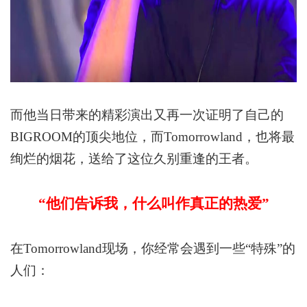
而他当日带来的精彩演出又再一次证明了自己的
BIGROOM
的顶尖地位，而
Tomorrowland
，也将最
绚烂的烟花，送给了这位久别重逢的王者。
“
他们告诉我，什么叫作真正的热爱
”
在
Tomorrowland
现场，你经常会遇到一些
“
特殊
”
的
人们：